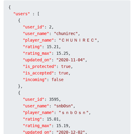
{

"users"
 : [

    {

"user_id"
: 
2
,

"user_name"
: 
"chunirec"
,

"player_name"
: 
"ＣＨＵＮＩＲＥＣ"
,

"rating"
: 
15.21
,

"rating_max"
: 
15.25
,

"updated_on"
: 
"2020-11-04"
,

"is_protected"
: 
true
,

"is_accepted"
: 
true
,

"incoming"
: 
false
    },

    {

"user_id"
: 
3595
,

"user_name"
: 
"snb0sn"
,

"player_name"
: 
"ｓｎｂ０ｓｎ"
,

"rating"
: 
15.01
,

"rating_max"
: 
15.19
,

"updated_on"
: 
"2020-12-02"
,
