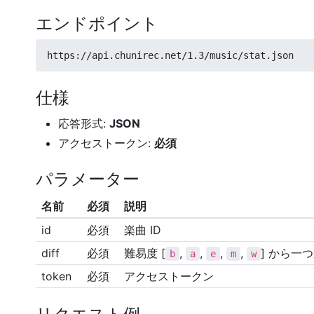
エンドポイント
https://api.chunirec.net/1.3/music/stat.json
仕様
応答形式:
JSON
アクセストークン:
必須
パラメーター
名前
必須
説明
id
必須
楽曲 ID
diff
必須
難易度 [
,
,
,
,
] から一
b
a
e
m
w
token
必須
アクセストークン