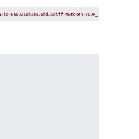
n?id=6a88218b1a936bd3&diff=m&token=YOUR_TOKEN
 HTTP/1.1