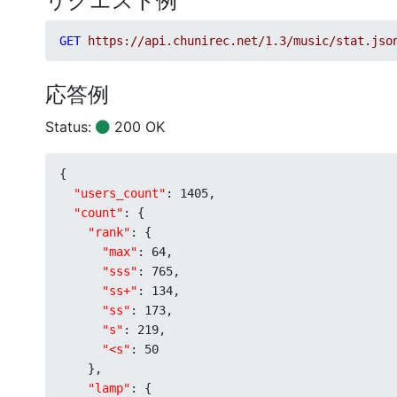
リクエスト例
GET
https://api.chunirec.net/1.3/music/stat.jso
応答例
Status:
200 OK
{

"users_count"
: 
1405
,

"count"
: {

"rank"
: {

"max"
: 
64
,

"sss"
: 
765
,

"ss+"
: 
134
,

"ss"
: 
173
,

"s"
: 
219
,

"<s"
: 
50
    },

"lamp"
: {
